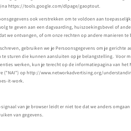
gina https://tools.google.com/dlpage/gaoptout.
onsgegevens ook verstrekken om te voldoen aan toepasselijk
volg te geven aan een dagvaarding, huiszoekingsbevel of ande
dat we ontvangen, of om onze rechten op andere manieren te
schreven, gebruiken we je Persoonsgegevens om je gerichte ad
 te sturen die kunnen aansluiten op je belangstelling. Voor m
tenties werken, kun je terecht op de informatiepagina van het
tive ("NAI") op http://www.networkadvertising.org/understandi
es-it-work.
signaal van je browser leidt er niet toe dat we anders omgaan
ruiken van gegevens.