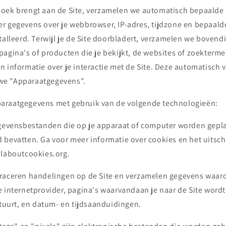
oek brengt aan de Site, verzamelen we automatisch bepaalde 
r gegevens over je webbrowser, IP-adres, tijdzone en bepaalde
talleerd. Terwijl je de Site doorbladert, verzamelen we boven
agina's of producten die je bekijkt, de websites of zoektermen
n informatie over je interactie met de Site. Deze automatisch
e "Apparaatgegevens".
araatgegevens met gebruik van de volgende technologieën:
egevensbestanden die op je apparaat of computer worden gepla
 bevatten. Ga voor meer informatie over cookies en het uitsc
llaboutcookies.org.
raceren handelingen op de Site en verzamelen gegevens waaron
e internetprovider, pagina's waarvandaan je naar de Site word
stuurt, en datum- en tijdsaanduidingen.