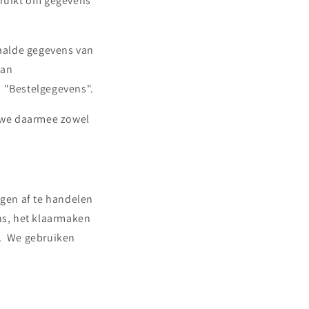
bruikt om gegevens
aalde gegevens van
van
 "Bestelgegevens".
 we daarmee zowel
gen af te handelen
ens, het klaarmaken
). We gebruiken