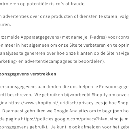
ntroleren op potentiële risico's of fraude;
en advertenties over onze producten of diensten te sturen, vol
uren.
rzamelde Apparaatgegevens (met name je IP-adres) voor contr
 en meer in het algemeen om onze Site te verbeteren en te opti
 analyses te genereren over hoe onze klanten op de Site navig
rketing- en advertentiecampagnes te beoordelen).
soonsgegevens verstrekken
Persoonsgegevens aan derden die ons helpen je Persoonsgege
rdt beschreven. We gebruiken bijvoorbeeld Shopify om onze 
ina https://www.shopify.nl/juridisch/privacy lees je hoe Shop
Daarnaast gebruiken we Google Analytics om te begrijpen ho
de pagina https://policies.google.com/privacy?hl=nl vind je m
oonsgegevens gebruikt. Je kunt je ook afmelden voor het geb