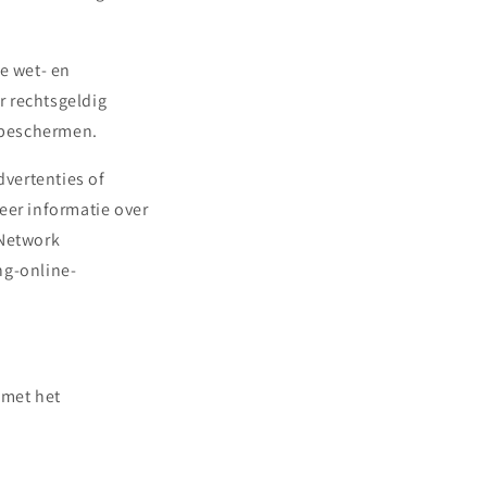
e wet- en
r rechtsgeldig
 beschermen.
vertenties of
eer informatie over
 Network
ng-online-
 met het