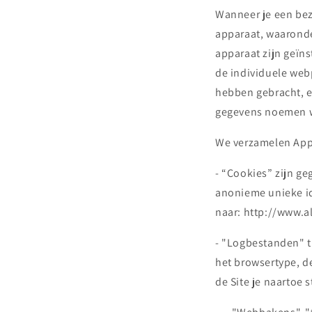
Wanneer je een bez
apparaat, waaronde
apparaat zijn geïns
de individuele webp
hebben gebracht, e
gegevens noemen w
We verzamelen App
- “Cookies” zijn g
anonieme unieke id
naar: http://www.a
- "Logbestanden" t
het browsertype, d
de Site je naartoe 