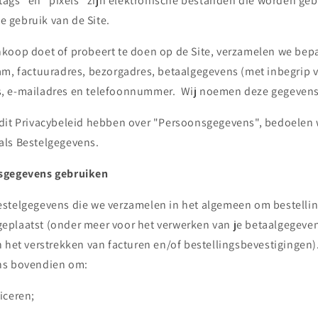
gs" en "pixels" zijn elektronische bestanden die worden ge
je gebruik van de Site.
koop doet of probeert te doen op de Site, verzamelen we bep
am, factuuradres, bezorgadres, betaalgegevens (met inbegrip 
, e-mailadres en telefoonnummer. Wij noemen deze gegevens
dit Privacybeleid hebben over "Persoonsgegevens", bedoelen
als Bestelgegevens.
sgegevens gebruiken
stelgegevens die we verzamelen in het algemeen om bestellin
n geplaatst (onder meer voor het verwerken van je betaalgegev
n het verstrekken van facturen en/of bestellingsbevestigingen
ns bovendien om:
iceren;