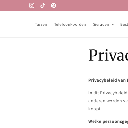
Meteen
Gratis verzending vanaf €100
naar de
Instagram
TikTok
Pinterest
content
Tassen
Telefoonkoorden
Sieraden
Best
Priva
Privacybeleid van
In dit Privacybele
anderen worden ver
koopt.
Welke persoonsge