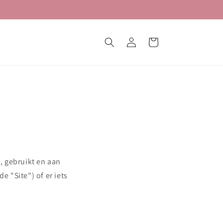
Inloggen
Winkelwagen
, gebruikt en aan
 "Site") of er iets