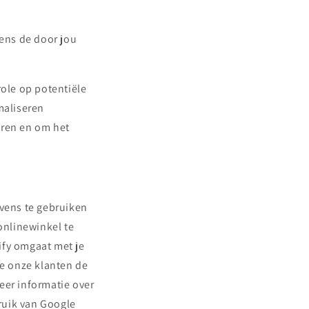
gens de door jou
ole op potentiële
maliseren
eren en om het
vens te gebruiken
onlinewinkel te
ify omgaat met je
e onze klanten de
eer informatie over
ruik van Google