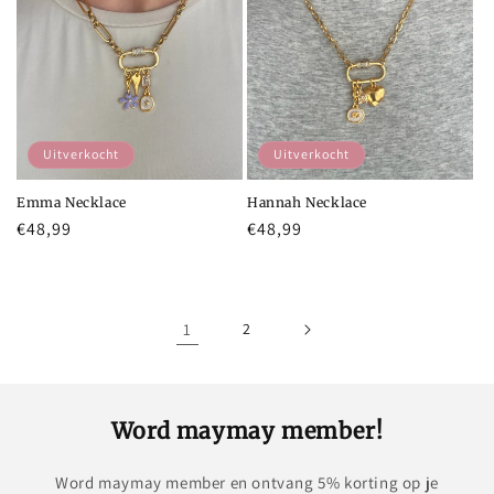
Uitverkocht
Uitverkocht
Emma Necklace
Hannah Necklace
Normale
€48,99
Normale
€48,99
prijs
prijs
1
2
Word maymay member!
Word maymay member en ontvang 5% korting op je