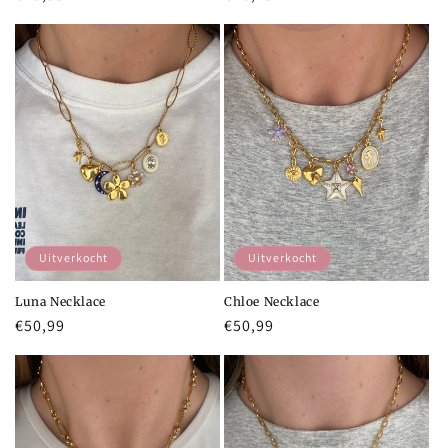
prijs
prijs
Uitverkocht
Uitverkocht
Luna Necklace
Chloe Necklace
Normale
€50,99
Normale
€50,99
prijs
prijs