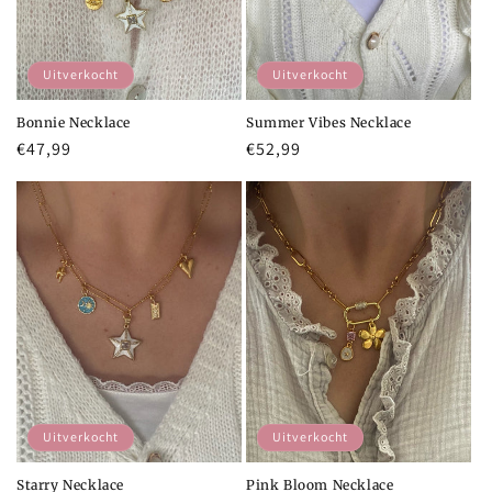
e
:
Uitverkocht
Uitverkocht
Bonnie Necklace
Summer Vibes Necklace
Normale
€47,99
Normale
€52,99
prijs
prijs
Uitverkocht
Uitverkocht
Starry Necklace
Pink Bloom Necklace