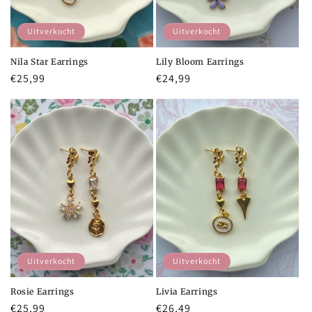
Uitverkocht
Uitverkocht
Nila Star Earrings
Lily Bloom Earrings
Normale
€25,99
Normale
€24,99
prijs
prijs
Uitverkocht
Uitverkocht
Rosie Earrings
Livia Earrings
Normale
€25,99
Normale
€26,49