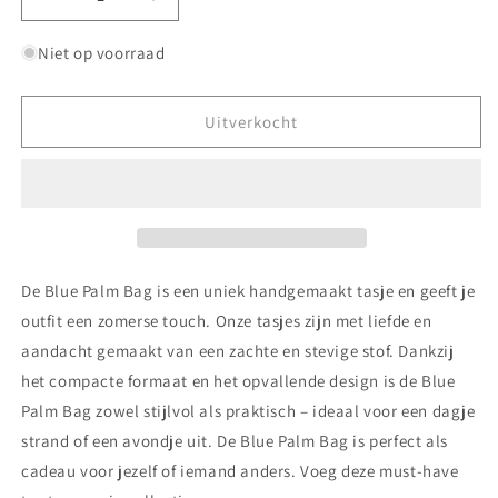
Aantal
Aantal
verlagen
verhogen
voor
voor
Niet op voorraad
Blue
Blue
Palm
Palm
Bag
Bag
Uitverkocht
De Blue Palm Bag is een uniek handgemaakt tasje en geeft je
outfit een zomerse touch. Onze tasjes zijn met liefde en
aandacht gemaakt van een zachte en stevige stof. Dankzij
het compacte formaat en het opvallende design is de Blue
Palm Bag zowel stijlvol als praktisch – ideaal voor een dagje
strand of een avondje uit. De Blue Palm Bag is perfect als
cadeau voor jezelf of iemand anders. Voeg deze must-have