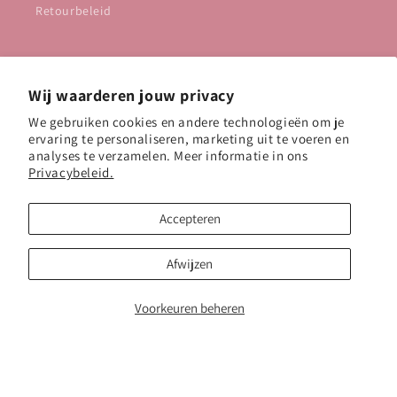
Retourbeleid
Shop
Wij waarderen jouw privacy
Best sellers
We gebruiken cookies en andere technologieën om je
ervaring te personaliseren, marketing uit te voeren en
Sieraden
analyses te verzamelen. Meer informatie in ons
Privacybeleid.
Accessoires
Accepteren
Afwijzen
Instagram
TikTok
Pinterest
Voorkeuren beheren
Betaalmethoden
© 2026,
Maymaythelabel