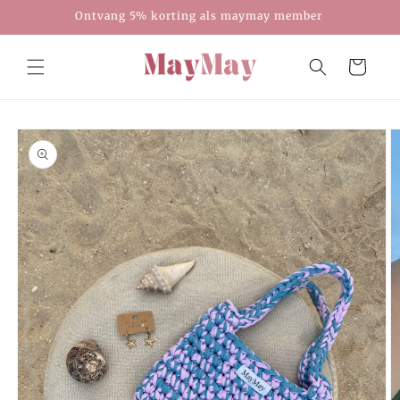
Meteen
Ontvang 5% korting als maymay member
naar de
content
Winkelwagen
Ga direct naar
productinformatie