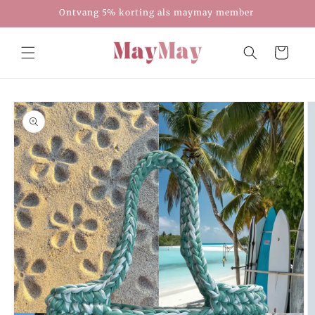
Meteen
Ontvang 5% korting als maymay member
naar de
content
Winkelwagen
Ga direct naar
productinformatie