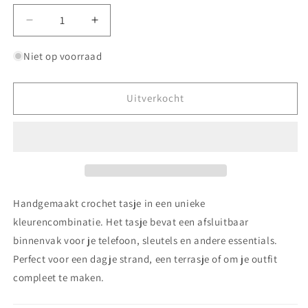
Aantal
Aantal
verlagen
verhogen
voor
voor
Niet op voorraad
Crochet
Crochet
bag
bag
-
-
Uitverkocht
Turquoise
Turquoise
Handgemaakt crochet tasje in een unieke
kleurencombinatie. Het tasje bevat een afsluitbaar
binnenvak voor je telefoon, sleutels en andere essentials.
Perfect voor een dagje strand, een terrasje of om je outfit
compleet te maken.